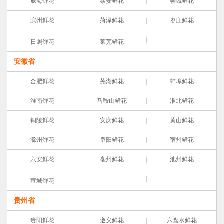
威海鲜花
泰安鲜花
聊城鲜花
滨州鲜花
菏泽鲜花
枣庄鲜花
日照鲜花
莱芜鲜花
安徽省
合肥鲜花
芜湖鲜花
蚌埠鲜花
淮南鲜花
马鞍山鲜花
淮北鲜花
铜陵鲜花
安庆鲜花
黄山鲜花
滁州鲜花
阜阳鲜花
宿州鲜花
六安鲜花
亳州鲜花
池州鲜花
宣城鲜花
贵州省
贵阳鲜花
遵义鲜花
六盘水鲜花