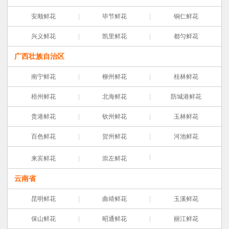
安顺鲜花
毕节鲜花
铜仁鲜花
兴义鲜花
凯里鲜花
都匀鲜花
广西壮族自治区
南宁鲜花
柳州鲜花
桂林鲜花
梧州鲜花
北海鲜花
防城港鲜花
贵港鲜花
钦州鲜花
玉林鲜花
百色鲜花
贺州鲜花
河池鲜花
来宾鲜花
崇左鲜花
云南省
昆明鲜花
曲靖鲜花
玉溪鲜花
保山鲜花
昭通鲜花
丽江鲜花