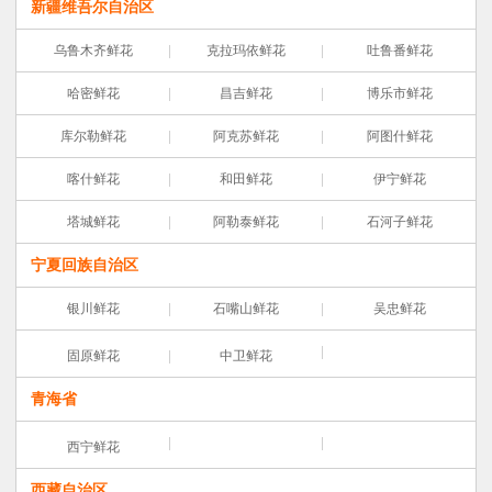
新疆维吾尔自治区
乌鲁木齐鲜花
克拉玛依鲜花
吐鲁番鲜花
哈密鲜花
昌吉鲜花
博乐市鲜花
库尔勒鲜花
阿克苏鲜花
阿图什鲜花
喀什鲜花
和田鲜花
伊宁鲜花
塔城鲜花
阿勒泰鲜花
石河子鲜花
宁夏回族自治区
银川鲜花
石嘴山鲜花
吴忠鲜花
固原鲜花
中卫鲜花
青海省
西宁鲜花
西藏自治区